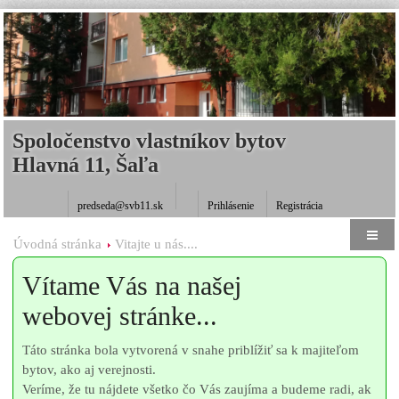
Spoločenstvo vlastníkov bytov
Hlavná 11, Šaľa
predseda@svb11.sk
Prihlásenie
Registrácia
Úvodná stránka
Vitajte u nás....
Vítame Vás na našej
webovej stránke...
Táto stránka bola vytvorená v snahe priblížiť sa k majiteľom
bytov, ako aj verejnosti.
Veríme, že tu nájdete všetko čo Vás zaujíma a budeme radi, ak